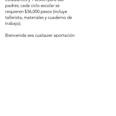
padres; cada ciclo escolar se
requieren $36,000 pesos (incluye
tallerista, materiales y cuaderno de
trabajo).
Bienvenida sea cualquier aportación
hasta alcanzar el monto deseado
para el período.
¡Todo suma y hace la diferencia!
¡Dona!